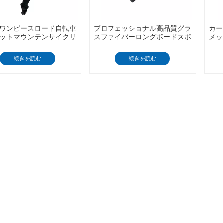
ワンピースロード自転車
プロフェッショナル高品質グラ
カー
ットマウンテンサイクリ
スファイバーロングボードスポ
メッ
ニセックスサイクリング
ーツヘルメットダウンヒル安全
ーツ
ベンチャーヘルメット
ヘルメット卸売
続きを読む
続きを読む