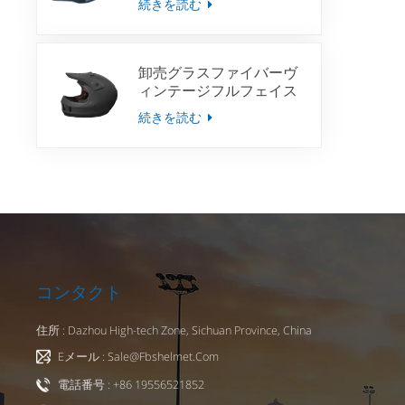
続きを読む
車バイクヘルメット
卸売グラスファイバーヴ
ィンテージフルフェイス
ヘルメットスクーターモ
続きを読む
トヘルメット用
コンタクト
住所 : Dazhou High-tech Zone, Sichuan Province, China
Eメール : Sale@fbshelmet.com
電話番号 : +86 19556521852