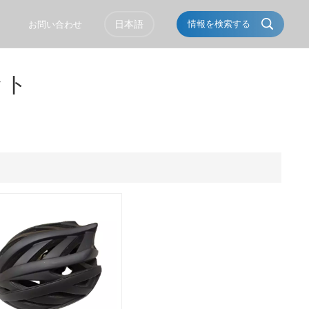
日本語
情報を検索する
ト
お問い合わせ
ット
English
Français
Italiano
Português
Español
Deutsch
العربية
Türkçe
Pусский
Tiếng Việt
Română
Norsk
čeština
한국의
Svenska
Melayu