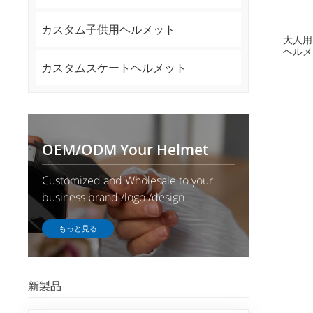
カスタム子供用ヘルメット
大人用
ヘルメ
ングユ
カスタムスケートヘルメット
アド
OEM/ODM Your Helmet
Customized and Wholesale to your
business brand /logo /design
もっと見る
新製品