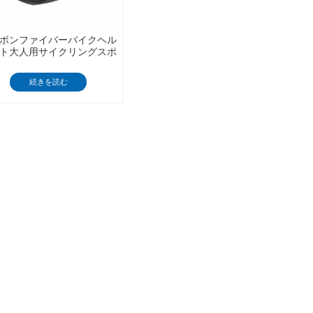
日本語
Nederlands
ボンファイバーバイクヘル
ト大人用サイクリングスポ
ヘルメット女性用通気孔付
きCE Cpsc付き
続きを読む