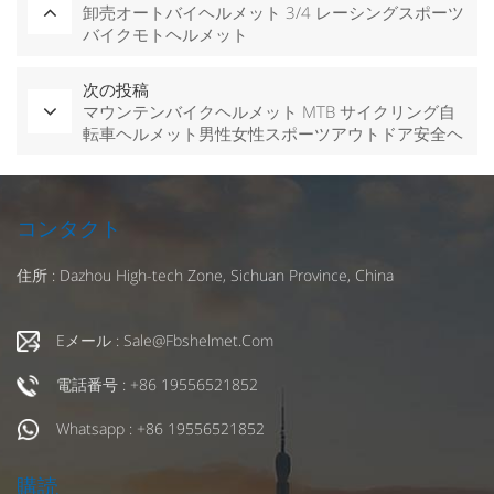
卸売オートバイヘルメット 3/4 レーシングスポーツ
バイクモトヘルメット
次の投稿
マウンテンバイクヘルメット MTB サイクリング自
転車ヘルメット男性女性スポーツアウトドア安全ヘ
ルメット
コンタクト
住所 : Dazhou High-tech Zone, Sichuan Province, China
Eメール : Sale@fbshelmet.com
電話番号 : +86 19556521852
Whatsapp : +86 19556521852
購読