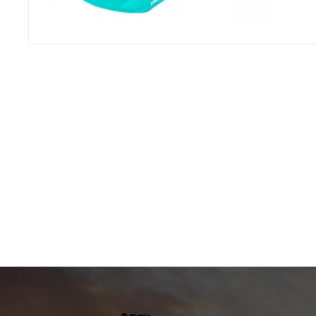
ライズ
まざま
でも企
ユニーク
ロスヘルメット 高品質の素材と
スポー
過し、
できます。 快適： エフブ
性を重
さまざ
と調節
とって
な方法
はイベ
けるこ
もオフ
護を提