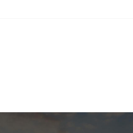
されたデザイン: Fbshelmet は、色、パターン、ブランドロゴなど
なカスタマイズ オプションを提供します。個人のサイクリング愛
業チームでも、お客様のニーズに応じて個性とスタイルを表現でき
なヘルメットをデザインできます。 安全保証：当社 カスタムモトク
高度な製造プロセスを使用して、さまざまな
ツで最高の保護を保証します。各ヘルメットは厳格な安全テストを
国際安全基準を満たしているため、安心してスポーツを楽しむこと
シェルメット カスタマイズされたヘルメットは安全
視するだけでなく、着用の快適さも考慮されています。ヘルメット
まな環境でも快適な着用体験を提供できるように、通気性のある裏
可能なストラップを設計しました。 ブランドのプロモーション: 企
、カスタマイズされたヘルメットはブランド イメージを高める効
です。企業のロゴやスローガンをヘルメットに印刷することで、企
ントでのブランドの露出を増やし、より多くの潜在的な顧客を引き
とができます。 アプリケーションシナリオサイクリング: 市街地走
ロード走行でも、カスタマイズされたヘルメットはライダーに安全
供し、ライディング体験を向上させることができます。 オートバ