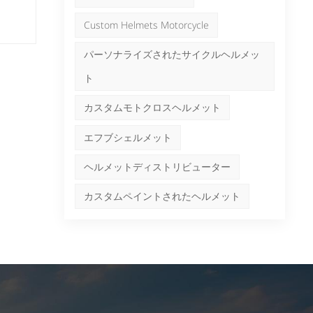
、さ
日本語
Nederlands
Custom Helmets Motorcycle
好家
る
パーソナライズされたサイクルヘルメッ
ト
通
カスタムモトクロスヘルメット
が
エフブシェルメット
が
ヘルメットディストリビューター
地
業に
カスタムペイントされたヘルメット
果的
業
付
行で
保
イの