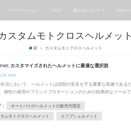
アプリケーション
ブログ
私たちについて
サポー
カスタムモトクロスヘルメッ
家
カスタムモトクロスヘルメット
helmet: カスタマイズされたヘルメットに最適な選択肢
 29, 2024
生活において、ヘルメットは頭部の安全を守る重要な装備である
、個性の表現やブランドプロモーションのための効果的なツールで
す。中国のプロのカスタマイズヘルメットサプライヤーとして、
 :
オートバイのヘルメットの販売代理店
helmet はお客様に高品質でパーソナライズされたヘルメットソリュ
提供することに尽力しています。この記事では、カスタマイズされ
スタムモトクロスヘルメット
エフブシェルメット
ットに Fbshelmet を選択する利点、アプリケーション シナリオ、
す。 の利点 オートバイのヘルメットの販売代理店パーソナ