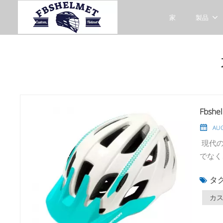
家
製品
Fbs
AUG
現代の
でなく
ありま
タグ
Fbs
ョンを
カ
ヘルメ
について説明しま