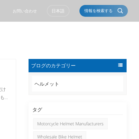
日本語
情報を検索する
ト
お問い合わせ
ト
English
Français
Italiano
Português
ブログのカテゴリー
Español
Deutsch
العربية
Türkçe
ヘルメット
だけ
Pусский
Tiếng Việt
も
Română
Norsk
タグ
ーシ
た
čeština
한국의
Motorcycle Helmet Manufacturers
理由
Svenska
Melayu
Wholesale Bike Helmet