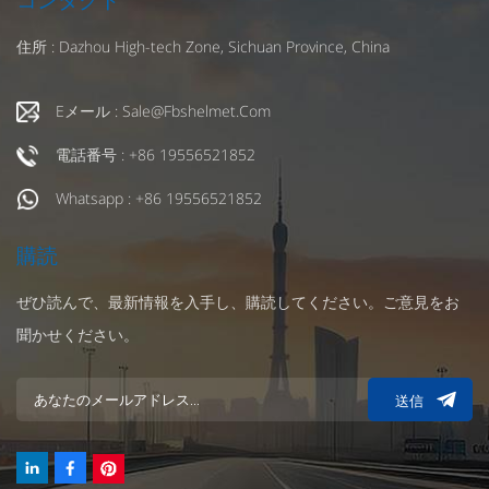
従っており、最高品質の素材で製造されており、複数の衝
突テストに合格しているため、さまざまな極限状態でも優
住所 : Dazhou High-tech Zone, Sichuan Province, China
れた保護を提供できます。 パーソナライズされたカスタマ
イズサービス: すべてのライダーが自分のユニークなセル
フスタイルを表現したいと考えていることを私たちは理解
Eメール : Sale@fbshelmet.com
しており、豊富なカスタマイズオプションを提供していま
す。クラシックでシンプルなデザインを選びたい場合で
電話番号 : +86 19556521852
も、大胆な色やパターンで個性を表現したい場合でも、
Whatsapp : +86 19556521852
Fbshelmet はあなたのニーズを満たすことができます。 快
適さと機能の完璧な組み合わせ：当社のヘルメットは美し
さと安全性だけでなく、快適さにも重点を置いています。
購読
通気性の高いデザインと人間工学に基づいた内側のパッド
により、長時間着用しても快適な履き心地を実現し、高度
ぜひ読んで、最新情報を入手し、購読してください。ご意見をお
な換気システムが内部温度の調節に役立ちます。 簡単で便
聞かせください。
利なカスタマイズプロセス選択と設計: オンライン プラッ
トフォームにアクセスし、ヘルメットのモデルを選択し、
設計を開始します。パーソナライズされたロゴ、テキス
送信
ト、複雑なパターンなど、当社の直観的なデザイン ツール
は、それを実現するのに役立ちます。 確認と生産：デザイ
ンが完了したら、注文を送信し、専門チームと詳細を確認
します。各カスタムヘルメットは経験豊富な職人によって