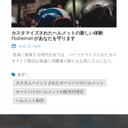
カスタマイズされたヘルメットの新しい体験:
Fbshelmet があなたを守ります
AUG 16, 2024
急速に発展する現代社会では、パーソナライズされたカス
タマイズ製品が急速に消費者の新たなお気に入りになりつ
つあります。交通分野、特にオートバイ、自転車、スケー
トボード愛好家の間では、ユニークにカスタマイズされた
タグ :
ヘルメットを持つことがファッショントレンドであるだけ
カスタムペイントされたオートバイのヘルメット
でなく、個人の安全にも重点が置かれています。中国のカ
オートバイのヘルメットの販売代理店
スタマイズされたヘルメットの専門メーカーとして、
Fbshelmet は世界中の顧客に最高の安全性と個人的な表現
ヘルメット卸売
の完璧な組み合わせを提供することに尽力しています。 選
ぶ理由 エフブシェルメット? 最先端の安全技術: 安全は私
たちの最優先事項です。エフブシェルメッツ カスタムペイ
ントされたオートバイのヘルメット 国際安全基準に厳密に
コンタクト